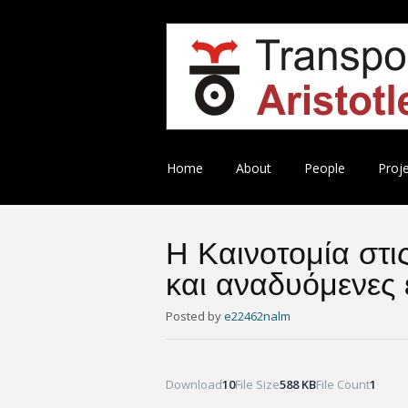
Skip
Home
About
People
Proj
to
content
Η Καινοτομία στι
και αναδυόμενες 
Posted
by
e22462nalm
Download
10
File Size
588 KB
File Count
1