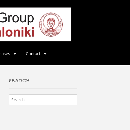
eases
Contact
SEARCH
Search
for: